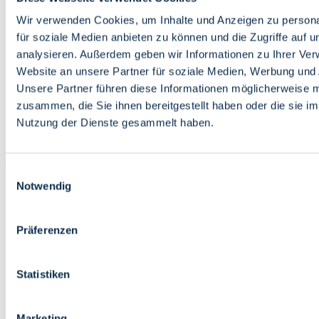
Bildung
Wirtschaft
Wir verwenden Cookies, um Inhalte und Anzeigen zu persona
Wissenschaft
für soziale Medien anbieten zu können und die Zugriffe auf 
Marktplatz
analysieren. Außerdem geben wir Informationen zu Ihrer Ve
Website an unsere Partner für soziale Medien, Werbung und 
Bremen barrierefrei
Login
Unsere Partner führen diese Informationen möglicherweise m
Leichte Sprache
zusammen, die Sie ihnen bereitgestellt haben oder die sie i
Zur Deutschen Gebärdensprache
Nutzung der Dienste gesammelt haben.
English
Einwilligungsauswahl
Notwendig
Präferenzen
Bremen barrierefrei
Login
Statistiken
Leichte Sprache
Zur Deutschen Gebärdensprache
English
Marketing