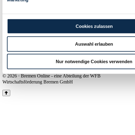
Land Bremen
Instagram
Pinterest
Facebook
Tiktok
Youtube
Impressum & Kontakt
Cookies zulassen
Barrierefreiheit
Produkte & Mediadaten
Presse
Auswahl erlauben
Über uns
Inhaltsübersicht
Nutzungsbedingungen
Nur notwendige Cookies verwenden
Datenschutz
© 2026 · Bremen Online - eine Abteilung der WFB
Wirtschaftsförderung Bremen GmbH