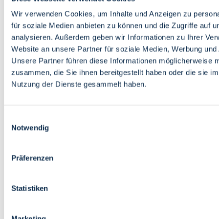
Bildung
Wirtschaft
Wir verwenden Cookies, um Inhalte und Anzeigen zu persona
Wissenschaft
für soziale Medien anbieten zu können und die Zugriffe auf 
Marktplatz
analysieren. Außerdem geben wir Informationen zu Ihrer Ve
Website an unsere Partner für soziale Medien, Werbung und 
Bremen barrierefrei
Login
Unsere Partner führen diese Informationen möglicherweise m
Leichte Sprache
zusammen, die Sie ihnen bereitgestellt haben oder die sie i
Zur Deutschen Gebärdensprache
Nutzung der Dienste gesammelt haben.
English
Einwilligungsauswahl
Notwendig
Präferenzen
Bremen barrierefrei
Login
Statistiken
Leichte Sprache
Zur Deutschen Gebärdensprache
English
Marketing