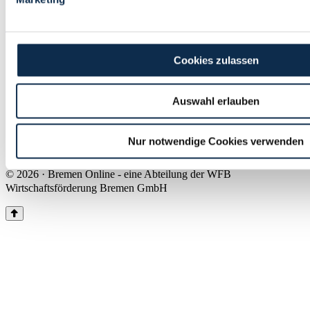
Land Bremen
Instagram
Pinterest
Facebook
Tiktok
Youtube
Impressum & Kontakt
Cookies zulassen
Barrierefreiheit
Produkte & Mediadaten
Presse
Auswahl erlauben
Über uns
Inhaltsübersicht
Nutzungsbedingungen
Nur notwendige Cookies verwenden
Datenschutz
© 2026 · Bremen Online - eine Abteilung der WFB
Wirtschaftsförderung Bremen GmbH