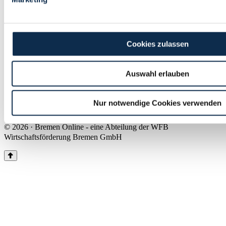
Land Bremen
Instagram
Pinterest
Facebook
Tiktok
Youtube
Impressum & Kontakt
Cookies zulassen
Barrierefreiheit
Produkte & Mediadaten
Presse
Auswahl erlauben
Über uns
Inhaltsübersicht
Nutzungsbedingungen
Nur notwendige Cookies verwenden
Datenschutz
© 2026 · Bremen Online - eine Abteilung der WFB
Wirtschaftsförderung Bremen GmbH