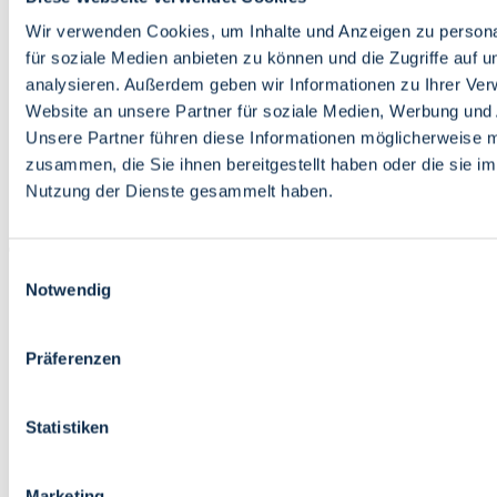
Bildung
Wirtschaft
Wir verwenden Cookies, um Inhalte und Anzeigen zu persona
Wissenschaft
für soziale Medien anbieten zu können und die Zugriffe auf 
Marktplatz
analysieren. Außerdem geben wir Informationen zu Ihrer Ve
Website an unsere Partner für soziale Medien, Werbung und 
Bremen barrierefrei
Login
Unsere Partner führen diese Informationen möglicherweise m
Leichte Sprache
zusammen, die Sie ihnen bereitgestellt haben oder die sie i
Zur Deutschen Gebärdensprache
Nutzung der Dienste gesammelt haben.
English
Einwilligungsauswahl
Notwendig
Präferenzen
Bremen barrierefrei
Login
Statistiken
Leichte Sprache
Zur Deutschen Gebärdensprache
English
Marketing