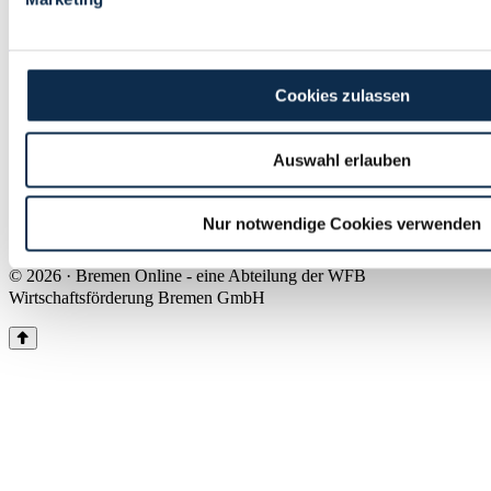
Land Bremen
Instagram
Pinterest
Facebook
Tiktok
Youtube
Impressum & Kontakt
Cookies zulassen
Barrierefreiheit
Produkte & Mediadaten
Presse
Auswahl erlauben
Über uns
Inhaltsübersicht
Nutzungsbedingungen
Nur notwendige Cookies verwenden
Datenschutz
© 2026 · Bremen Online - eine Abteilung der WFB
Wirtschaftsförderung Bremen GmbH