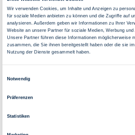
Bildung
Wirtschaft
Wir verwenden Cookies, um Inhalte und Anzeigen zu persona
Wissenschaft
für soziale Medien anbieten zu können und die Zugriffe auf 
Marktplatz
analysieren. Außerdem geben wir Informationen zu Ihrer Ve
Website an unsere Partner für soziale Medien, Werbung und 
Bremen barrierefrei
Login
Unsere Partner führen diese Informationen möglicherweise m
Leichte Sprache
zusammen, die Sie ihnen bereitgestellt haben oder die sie i
Zur Deutschen Gebärdensprache
Nutzung der Dienste gesammelt haben.
English
Einwilligungsauswahl
Notwendig
Präferenzen
Bremen barrierefrei
Login
Statistiken
Leichte Sprache
Zur Deutschen Gebärdensprache
English
Marketing