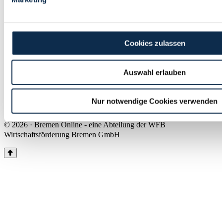
Land Bremen
Instagram
Pinterest
Facebook
Tiktok
Youtube
Impressum & Kontakt
Cookies zulassen
Barrierefreiheit
Produkte & Mediadaten
Presse
Auswahl erlauben
Über uns
Inhaltsübersicht
Nutzungsbedingungen
Nur notwendige Cookies verwenden
Datenschutz
© 2026 · Bremen Online - eine Abteilung der WFB
Wirtschaftsförderung Bremen GmbH