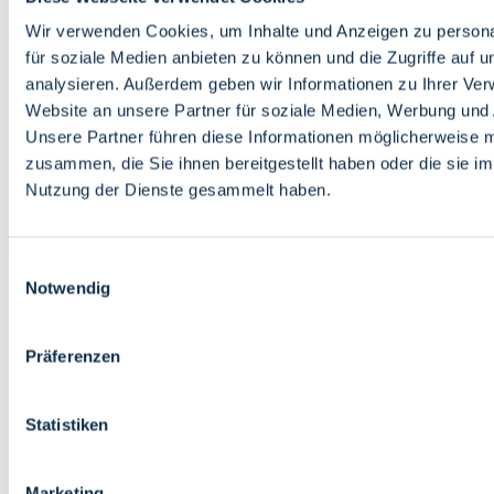
Bildung
Wirtschaft
Wir verwenden Cookies, um Inhalte und Anzeigen zu persona
Wissenschaft
für soziale Medien anbieten zu können und die Zugriffe auf 
Marktplatz
analysieren. Außerdem geben wir Informationen zu Ihrer Ve
Website an unsere Partner für soziale Medien, Werbung und 
Bremen barrierefrei
Login
Unsere Partner führen diese Informationen möglicherweise m
Leichte Sprache
zusammen, die Sie ihnen bereitgestellt haben oder die sie i
Zur Deutschen Gebärdensprache
Nutzung der Dienste gesammelt haben.
English
Einwilligungsauswahl
Notwendig
Präferenzen
Bremen barrierefrei
Login
Statistiken
Leichte Sprache
Zur Deutschen Gebärdensprache
English
Marketing