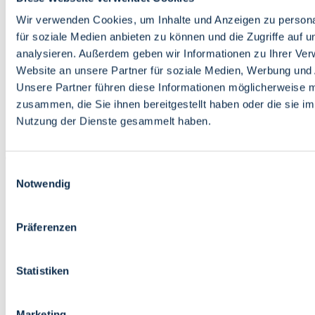
Bildung
Wirtschaft
Wir verwenden Cookies, um Inhalte und Anzeigen zu persona
Wissenschaft
für soziale Medien anbieten zu können und die Zugriffe auf 
Marktplatz
analysieren. Außerdem geben wir Informationen zu Ihrer Ve
Website an unsere Partner für soziale Medien, Werbung und 
Bremen barrierefrei
Login
Unsere Partner führen diese Informationen möglicherweise m
Leichte Sprache
zusammen, die Sie ihnen bereitgestellt haben oder die sie i
Zur Deutschen Gebärdensprache
Nutzung der Dienste gesammelt haben.
English
Einwilligungsauswahl
Notwendig
Präferenzen
Bremen barrierefrei
Login
Statistiken
Leichte Sprache
Zur Deutschen Gebärdensprache
English
Marketing