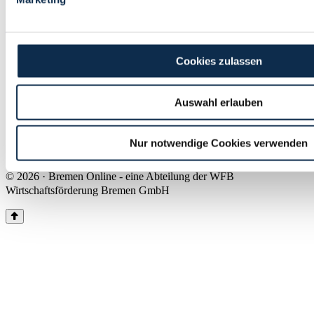
Land Bremen
Instagram
Pinterest
Facebook
Tiktok
Youtube
Impressum & Kontakt
Cookies zulassen
Barrierefreiheit
Produkte & Mediadaten
Presse
Auswahl erlauben
Über uns
Inhaltsübersicht
Nutzungsbedingungen
Nur notwendige Cookies verwenden
Datenschutz
© 2026 · Bremen Online - eine Abteilung der WFB
Wirtschaftsförderung Bremen GmbH