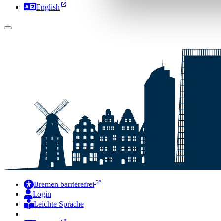
English
Bremen barrierefrei
Login
Leichte Sprache
Zur Deutschen Gebärdensprache