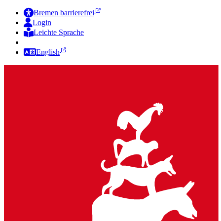
Bremen barrierefrei
Login
Leichte Sprache
Zur Deutschen Gebärdensprache
English