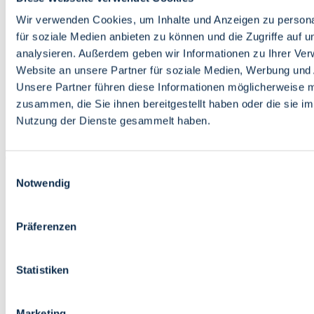
Bildung
Wirtschaft
Wir verwenden Cookies, um Inhalte und Anzeigen zu persona
Wissenschaft
für soziale Medien anbieten zu können und die Zugriffe auf 
Marktplatz
analysieren. Außerdem geben wir Informationen zu Ihrer Ve
Website an unsere Partner für soziale Medien, Werbung und 
Bremen barrierefrei
Login
Unsere Partner führen diese Informationen möglicherweise m
Leichte Sprache
zusammen, die Sie ihnen bereitgestellt haben oder die sie i
Zur Deutschen Gebärdensprache
Nutzung der Dienste gesammelt haben.
English
Einwilligungsauswahl
Notwendig
Präferenzen
Bremen barrierefrei
Login
Statistiken
Leichte Sprache
Zur Deutschen Gebärdensprache
English
Marketing