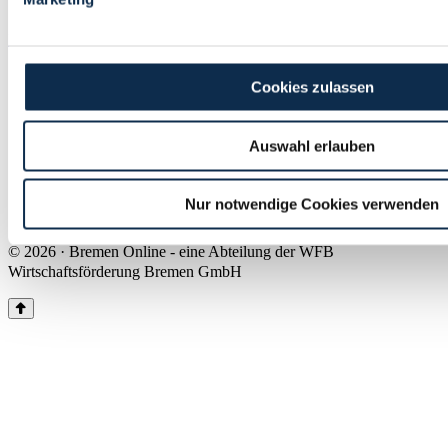
Land Bremen
Instagram
Pinterest
Facebook
Tiktok
Youtube
Impressum & Kontakt
Cookies zulassen
Barrierefreiheit
Produkte & Mediadaten
Presse
Auswahl erlauben
Über uns
Inhaltsübersicht
Nutzungsbedingungen
Nur notwendige Cookies verwenden
Datenschutz
© 2026 · Bremen Online - eine Abteilung der WFB
Wirtschaftsförderung Bremen GmbH