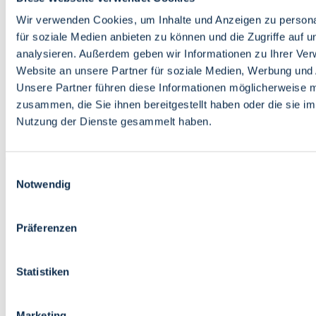
Bildung
Wirtschaft
Wir verwenden Cookies, um Inhalte und Anzeigen zu persona
Wissenschaft
für soziale Medien anbieten zu können und die Zugriffe auf 
Marktplatz
analysieren. Außerdem geben wir Informationen zu Ihrer Ve
Website an unsere Partner für soziale Medien, Werbung und 
Bremen barrierefrei
Login
Unsere Partner führen diese Informationen möglicherweise m
Leichte Sprache
zusammen, die Sie ihnen bereitgestellt haben oder die sie i
Zur Deutschen Gebärdensprache
Nutzung der Dienste gesammelt haben.
English
Einwilligungsauswahl
Notwendig
Präferenzen
Bremen barrierefrei
Login
Statistiken
Leichte Sprache
Zur Deutschen Gebärdensprache
English
Marketing