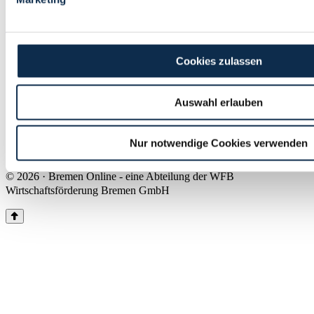
Land Bremen
Instagram
Pinterest
Facebook
Tiktok
Youtube
Impressum & Kontakt
Cookies zulassen
Barrierefreiheit
Produkte & Mediadaten
Presse
Auswahl erlauben
Über uns
Inhaltsübersicht
Nutzungsbedingungen
Nur notwendige Cookies verwenden
Datenschutz
© 2026 · Bremen Online - eine Abteilung der WFB
Wirtschaftsförderung Bremen GmbH