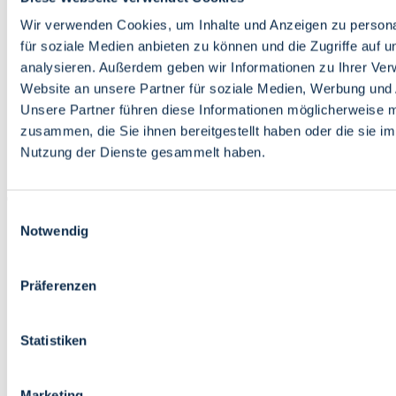
Bildung
Wirtschaft
Wir verwenden Cookies, um Inhalte und Anzeigen zu persona
Wissenschaft
für soziale Medien anbieten zu können und die Zugriffe auf 
Marktplatz
analysieren. Außerdem geben wir Informationen zu Ihrer Ve
Website an unsere Partner für soziale Medien, Werbung und 
Bremen barrierefrei
Login
Unsere Partner führen diese Informationen möglicherweise m
Leichte Sprache
zusammen, die Sie ihnen bereitgestellt haben oder die sie i
Zur Deutschen Gebärdensprache
Nutzung der Dienste gesammelt haben.
English
Einwilligungsauswahl
Notwendig
Präferenzen
Bremen barrierefrei
Login
Statistiken
Leichte Sprache
Zur Deutschen Gebärdensprache
English
Marketing