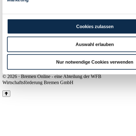
Land Bremen
Instagram
Pinterest
Facebook
Tiktok
Youtube
Impressum & Kontakt
Cookies zulassen
Barrierefreiheit
Produkte & Mediadaten
Presse
Auswahl erlauben
Über uns
Inhaltsübersicht
Nutzungsbedingungen
Nur notwendige Cookies verwenden
Datenschutz
© 2026 · Bremen Online - eine Abteilung der WFB
Wirtschaftsförderung Bremen GmbH