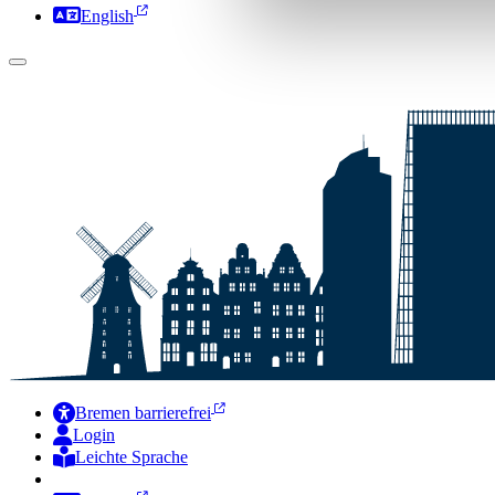
English
Bremen barrierefrei
Login
Leichte Sprache
Zur Deutschen Gebärdensprache