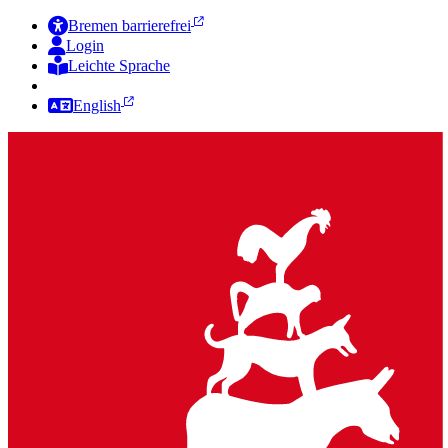
Bremen barrierefrei
Login
Leichte Sprache
Zur Deutschen Gebärdensprache
English