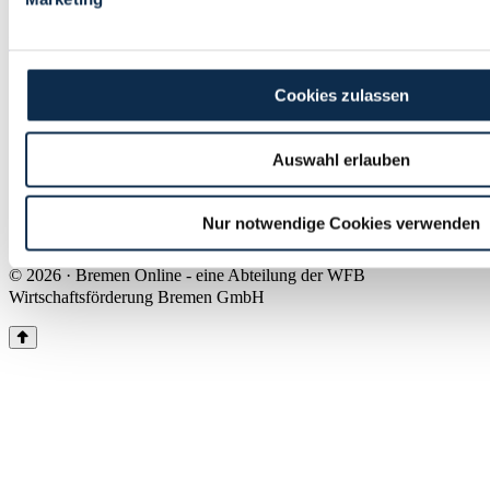
Land Bremen
Instagram
Pinterest
Facebook
Tiktok
Youtube
Impressum & Kontakt
Cookies zulassen
Barrierefreiheit
Produkte & Mediadaten
Presse
Auswahl erlauben
Über uns
Inhaltsübersicht
Nutzungsbedingungen
Nur notwendige Cookies verwenden
Datenschutz
© 2026 · Bremen Online - eine Abteilung der WFB
Wirtschaftsförderung Bremen GmbH