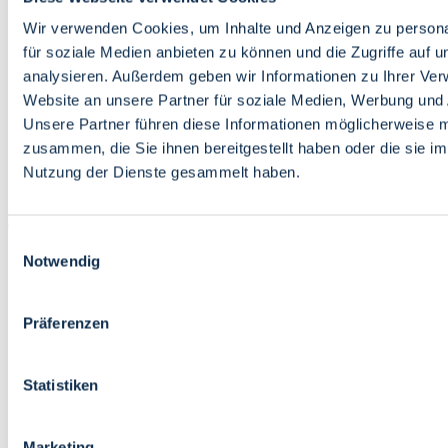
Bildung
Wirtschaft
Wir verwenden Cookies, um Inhalte und Anzeigen zu persona
Wissenschaft
für soziale Medien anbieten zu können und die Zugriffe auf 
Marktplatz
analysieren. Außerdem geben wir Informationen zu Ihrer Ve
Website an unsere Partner für soziale Medien, Werbung und 
Bremen barrierefrei
Login
Unsere Partner führen diese Informationen möglicherweise m
Leichte Sprache
zusammen, die Sie ihnen bereitgestellt haben oder die sie i
Zur Deutschen Gebärdensprache
Nutzung der Dienste gesammelt haben.
English
Einwilligungsauswahl
Notwendig
Präferenzen
Bremen barrierefrei
Login
Statistiken
Leichte Sprache
Zur Deutschen Gebärdensprache
English
Marketing