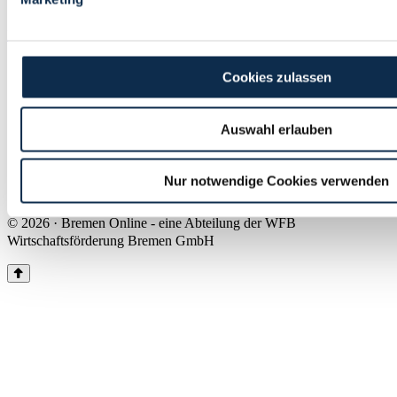
Land Bremen
Instagram
Pinterest
Facebook
Tiktok
Youtube
Impressum & Kontakt
Cookies zulassen
Barrierefreiheit
Produkte & Mediadaten
Presse
Auswahl erlauben
Über uns
Inhaltsübersicht
Nutzungsbedingungen
Nur notwendige Cookies verwenden
Datenschutz
© 2026 · Bremen Online - eine Abteilung der WFB
Wirtschaftsförderung Bremen GmbH