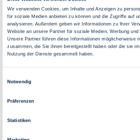
Bildung
Wirtschaft
Wir verwenden Cookies, um Inhalte und Anzeigen zu persona
Wissenschaft
für soziale Medien anbieten zu können und die Zugriffe auf 
Marktplatz
analysieren. Außerdem geben wir Informationen zu Ihrer Ve
Website an unsere Partner für soziale Medien, Werbung und 
Bremen barrierefrei
Login
Unsere Partner führen diese Informationen möglicherweise m
Leichte Sprache
zusammen, die Sie ihnen bereitgestellt haben oder die sie i
Zur Deutschen Gebärdensprache
Nutzung der Dienste gesammelt haben.
English
Einwilligungsauswahl
Notwendig
Präferenzen
Bremen barrierefrei
Login
Statistiken
Leichte Sprache
Zur Deutschen Gebärdensprache
English
Marketing