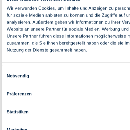
Bildung
Wirtschaft
Wir verwenden Cookies, um Inhalte und Anzeigen zu persona
Wissenschaft
für soziale Medien anbieten zu können und die Zugriffe auf 
Marktplatz
analysieren. Außerdem geben wir Informationen zu Ihrer Ve
Website an unsere Partner für soziale Medien, Werbung und 
Bremen barrierefrei
Login
Unsere Partner führen diese Informationen möglicherweise m
Leichte Sprache
zusammen, die Sie ihnen bereitgestellt haben oder die sie i
Zur Deutschen Gebärdensprache
Nutzung der Dienste gesammelt haben.
English
Einwilligungsauswahl
Notwendig
Präferenzen
Bremen barrierefrei
Login
Statistiken
Leichte Sprache
Zur Deutschen Gebärdensprache
English
Marketing