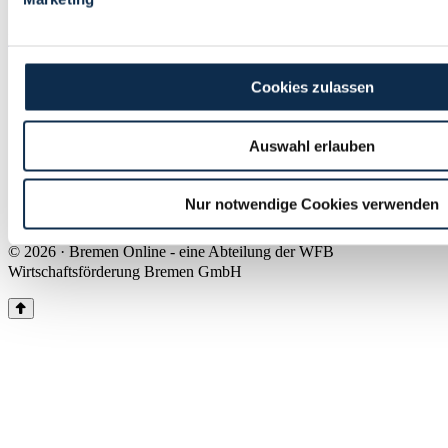
Land Bremen
Instagram
Pinterest
Facebook
Tiktok
Youtube
Impressum & Kontakt
Cookies zulassen
Barrierefreiheit
Produkte & Mediadaten
Presse
Auswahl erlauben
Über uns
Inhaltsübersicht
Nutzungsbedingungen
Nur notwendige Cookies verwenden
Datenschutz
© 2026 · Bremen Online - eine Abteilung der WFB
Wirtschaftsförderung Bremen GmbH