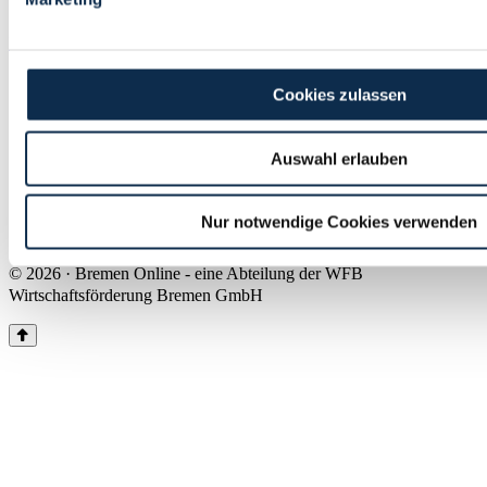
Land Bremen
Instagram
Pinterest
Facebook
Tiktok
Youtube
Impressum & Kontakt
Cookies zulassen
Barrierefreiheit
Produkte & Mediadaten
Presse
Auswahl erlauben
Über uns
Inhaltsübersicht
Nutzungsbedingungen
Nur notwendige Cookies verwenden
Datenschutz
© 2026 · Bremen Online - eine Abteilung der WFB
Wirtschaftsförderung Bremen GmbH