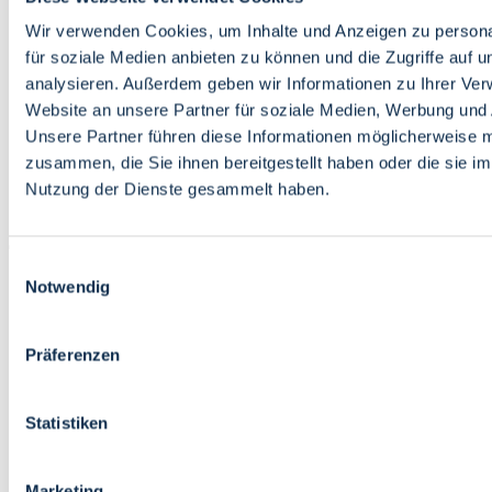
Bildung
Wirtschaft
Wir verwenden Cookies, um Inhalte und Anzeigen zu persona
Wissenschaft
für soziale Medien anbieten zu können und die Zugriffe auf 
Marktplatz
analysieren. Außerdem geben wir Informationen zu Ihrer Ve
Website an unsere Partner für soziale Medien, Werbung und 
Bremen barrierefrei
Login
Unsere Partner führen diese Informationen möglicherweise m
Leichte Sprache
zusammen, die Sie ihnen bereitgestellt haben oder die sie i
Zur Deutschen Gebärdensprache
Nutzung der Dienste gesammelt haben.
English
Einwilligungsauswahl
Notwendig
Präferenzen
Bremen barrierefrei
Login
Statistiken
Leichte Sprache
Zur Deutschen Gebärdensprache
English
Marketing