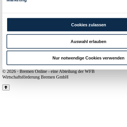
Land Bremen
Instagram
Pinterest
Facebook
Tiktok
Youtube
Impressum & Kontakt
Cookies zulassen
Barrierefreiheit
Produkte & Mediadaten
Presse
Auswahl erlauben
Über uns
Inhaltsübersicht
Nutzungsbedingungen
Nur notwendige Cookies verwenden
Datenschutz
© 2026 · Bremen Online - eine Abteilung der WFB
Wirtschaftsförderung Bremen GmbH