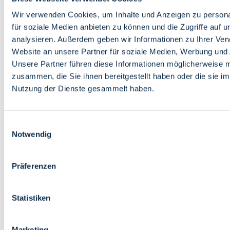
Bildung
Wirtschaft
Wir verwenden Cookies, um Inhalte und Anzeigen zu persona
Wissenschaft
für soziale Medien anbieten zu können und die Zugriffe auf 
Marktplatz
analysieren. Außerdem geben wir Informationen zu Ihrer Ve
Website an unsere Partner für soziale Medien, Werbung und 
Bremen barrierefrei
Login
Unsere Partner führen diese Informationen möglicherweise m
Leichte Sprache
zusammen, die Sie ihnen bereitgestellt haben oder die sie i
Zur Deutschen Gebärdensprache
Nutzung der Dienste gesammelt haben.
English
Einwilligungsauswahl
Notwendig
Präferenzen
Bremen barrierefrei
Login
Statistiken
Leichte Sprache
Zur Deutschen Gebärdensprache
English
Marketing