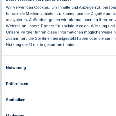
Bildung
Wirtschaft
Wir verwenden Cookies, um Inhalte und Anzeigen zu persona
Wissenschaft
für soziale Medien anbieten zu können und die Zugriffe auf 
Marktplatz
analysieren. Außerdem geben wir Informationen zu Ihrer Ve
Website an unsere Partner für soziale Medien, Werbung und 
Bremen barrierefrei
Login
Unsere Partner führen diese Informationen möglicherweise m
Leichte Sprache
zusammen, die Sie ihnen bereitgestellt haben oder die sie i
Zur Deutschen Gebärdensprache
Nutzung der Dienste gesammelt haben.
English
Einwilligungsauswahl
Notwendig
Präferenzen
Bremen barrierefrei
Login
Statistiken
Leichte Sprache
Zur Deutschen Gebärdensprache
English
Marketing