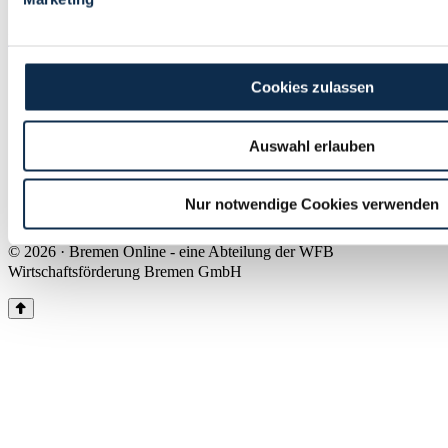
Land Bremen
Instagram
Pinterest
Facebook
Tiktok
Youtube
Impressum & Kontakt
Cookies zulassen
Barrierefreiheit
Produkte & Mediadaten
Presse
Auswahl erlauben
Über uns
Inhaltsübersicht
Nutzungsbedingungen
Nur notwendige Cookies verwenden
Datenschutz
© 2026 · Bremen Online - eine Abteilung der WFB
Wirtschaftsförderung Bremen GmbH