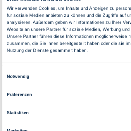
Bildung
Wirtschaft
Wir verwenden Cookies, um Inhalte und Anzeigen zu persona
Wissenschaft
für soziale Medien anbieten zu können und die Zugriffe auf 
Marktplatz
analysieren. Außerdem geben wir Informationen zu Ihrer Ve
Website an unsere Partner für soziale Medien, Werbung und 
Bremen barrierefrei
Login
Unsere Partner führen diese Informationen möglicherweise m
Leichte Sprache
zusammen, die Sie ihnen bereitgestellt haben oder die sie i
Zur Deutschen Gebärdensprache
Nutzung der Dienste gesammelt haben.
English
Einwilligungsauswahl
Notwendig
Präferenzen
Bremen barrierefrei
Login
Statistiken
Leichte Sprache
Zur Deutschen Gebärdensprache
English
Marketing