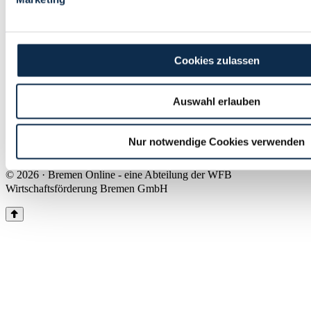
Land Bremen
Instagram
Pinterest
Facebook
Tiktok
Youtube
Impressum & Kontakt
Cookies zulassen
Barrierefreiheit
Produkte & Mediadaten
Presse
Auswahl erlauben
Über uns
Inhaltsübersicht
Nutzungsbedingungen
Nur notwendige Cookies verwenden
Datenschutz
© 2026 · Bremen Online - eine Abteilung der WFB
Wirtschaftsförderung Bremen GmbH