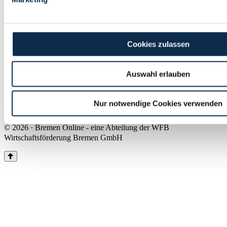
Land Bremen
Instagram
Pinterest
Facebook
Tiktok
Youtube
Impressum & Kontakt
Cookies zulassen
Barrierefreiheit
Produkte & Mediadaten
Presse
Auswahl erlauben
Über uns
Inhaltsübersicht
Nutzungsbedingungen
Nur notwendige Cookies verwenden
Datenschutz
© 2026 · Bremen Online - eine Abteilung der WFB
Wirtschaftsförderung Bremen GmbH