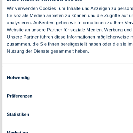
Bildung
Wirtschaft
Wir verwenden Cookies, um Inhalte und Anzeigen zu persona
Wissenschaft
für soziale Medien anbieten zu können und die Zugriffe auf 
Marktplatz
analysieren. Außerdem geben wir Informationen zu Ihrer Ve
Website an unsere Partner für soziale Medien, Werbung und 
Bremen barrierefrei
Login
Unsere Partner führen diese Informationen möglicherweise m
Leichte Sprache
zusammen, die Sie ihnen bereitgestellt haben oder die sie i
Zur Deutschen Gebärdensprache
Nutzung der Dienste gesammelt haben.
English
Einwilligungsauswahl
Notwendig
Präferenzen
Bremen barrierefrei
Login
Statistiken
Leichte Sprache
Zur Deutschen Gebärdensprache
English
Marketing