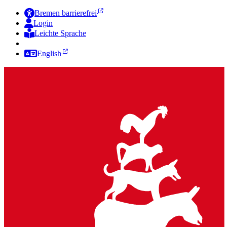
Bremen barrierefrei
Login
Leichte Sprache
Zur Deutschen Gebärdensprache
English