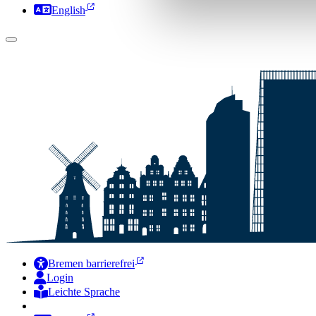
English
Bremen barrierefrei
Login
Leichte Sprache
Zur Deutschen Gebärdensprache