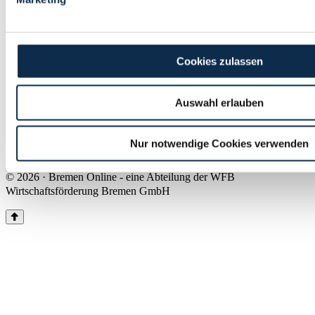
Land Bremen
Instagram
Pinterest
Facebook
Tiktok
Youtube
Impressum & Kontakt
Cookies zulassen
Barrierefreiheit
Produkte & Mediadaten
Presse
Auswahl erlauben
Über uns
Inhaltsübersicht
Nutzungsbedingungen
Nur notwendige Cookies verwenden
Datenschutz
© 2026 · Bremen Online - eine Abteilung der WFB
Wirtschaftsförderung Bremen GmbH