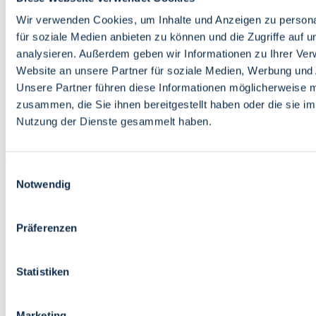
Bildung
Wirtschaft
Wir verwenden Cookies, um Inhalte und Anzeigen zu persona
Wissenschaft
für soziale Medien anbieten zu können und die Zugriffe auf 
Marktplatz
analysieren. Außerdem geben wir Informationen zu Ihrer Ve
Website an unsere Partner für soziale Medien, Werbung und 
Bremen barrierefrei
Login
Unsere Partner führen diese Informationen möglicherweise m
Leichte Sprache
zusammen, die Sie ihnen bereitgestellt haben oder die sie i
Zur Deutschen Gebärdensprache
Nutzung der Dienste gesammelt haben.
English
Einwilligungsauswahl
Notwendig
Präferenzen
Bremen barrierefrei
Login
Statistiken
Leichte Sprache
Zur Deutschen Gebärdensprache
English
Marketing