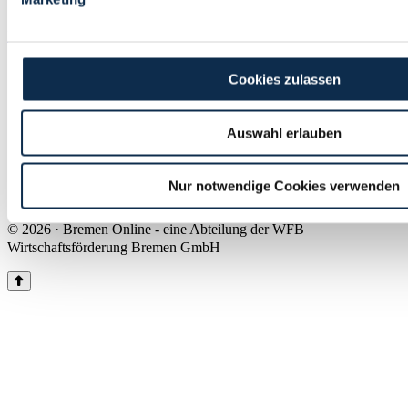
Land Bremen
Instagram
Pinterest
Facebook
Tiktok
Youtube
Impressum & Kontakt
Cookies zulassen
Barrierefreiheit
Produkte & Mediadaten
Presse
Auswahl erlauben
Über uns
Inhaltsübersicht
Nutzungsbedingungen
Nur notwendige Cookies verwenden
Datenschutz
© 2026 · Bremen Online - eine Abteilung der WFB
Wirtschaftsförderung Bremen GmbH