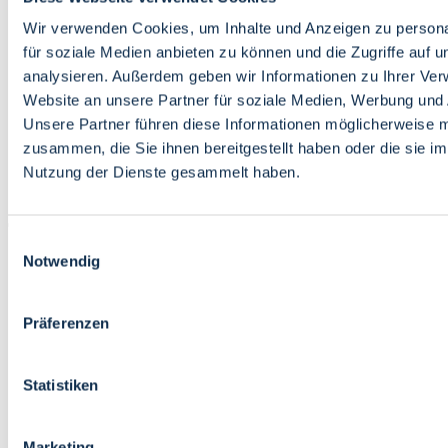
Bildung
Wirtschaft
Wir verwenden Cookies, um Inhalte und Anzeigen zu persona
Wissenschaft
für soziale Medien anbieten zu können und die Zugriffe auf 
Marktplatz
analysieren. Außerdem geben wir Informationen zu Ihrer Ve
Website an unsere Partner für soziale Medien, Werbung und 
Bremen barrierefrei
Login
Unsere Partner führen diese Informationen möglicherweise m
Leichte Sprache
zusammen, die Sie ihnen bereitgestellt haben oder die sie i
Zur Deutschen Gebärdensprache
Nutzung der Dienste gesammelt haben.
English
Einwilligungsauswahl
Notwendig
Präferenzen
Bremen barrierefrei
Login
Statistiken
Leichte Sprache
Zur Deutschen Gebärdensprache
English
Marketing