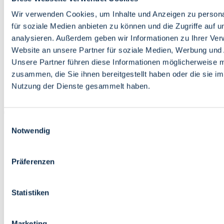
Bildung
Wirtschaft
Wir verwenden Cookies, um Inhalte und Anzeigen zu persona
Wissenschaft
für soziale Medien anbieten zu können und die Zugriffe auf 
Marktplatz
analysieren. Außerdem geben wir Informationen zu Ihrer Ve
Website an unsere Partner für soziale Medien, Werbung und 
Bremen barrierefrei
Login
Unsere Partner führen diese Informationen möglicherweise m
Leichte Sprache
zusammen, die Sie ihnen bereitgestellt haben oder die sie i
Zur Deutschen Gebärdensprache
Nutzung der Dienste gesammelt haben.
English
Einwilligungsauswahl
Notwendig
Präferenzen
Bremen barrierefrei
Login
Statistiken
Leichte Sprache
Zur Deutschen Gebärdensprache
English
Marketing