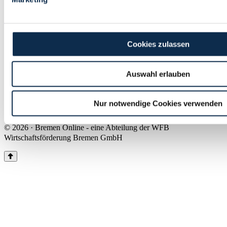
Land Bremen
Instagram
Pinterest
Facebook
Tiktok
Youtube
Impressum & Kontakt
Cookies zulassen
Barrierefreiheit
Produkte & Mediadaten
Presse
Auswahl erlauben
Über uns
Inhaltsübersicht
Nutzungsbedingungen
Nur notwendige Cookies verwenden
Datenschutz
© 2026 · Bremen Online - eine Abteilung der WFB
Wirtschaftsförderung Bremen GmbH