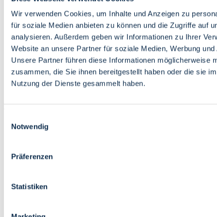
Bildung
Wirtschaft
Wir verwenden Cookies, um Inhalte und Anzeigen zu persona
Wissenschaft
für soziale Medien anbieten zu können und die Zugriffe auf 
Marktplatz
analysieren. Außerdem geben wir Informationen zu Ihrer Ve
Website an unsere Partner für soziale Medien, Werbung und 
Bremen barrierefrei
Login
Unsere Partner führen diese Informationen möglicherweise m
Leichte Sprache
zusammen, die Sie ihnen bereitgestellt haben oder die sie i
Zur Deutschen Gebärdensprache
Nutzung der Dienste gesammelt haben.
English
Einwilligungsauswahl
Notwendig
Präferenzen
Bremen barrierefrei
Login
Statistiken
Leichte Sprache
Zur Deutschen Gebärdensprache
English
Marketing