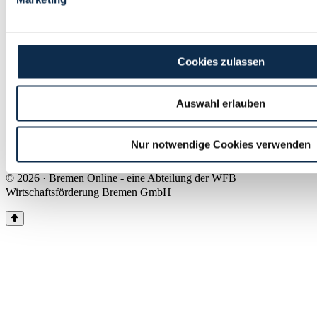
Land Bremen
Instagram
Pinterest
Facebook
Tiktok
Youtube
Impressum & Kontakt
Cookies zulassen
Barrierefreiheit
Produkte & Mediadaten
Presse
Auswahl erlauben
Über uns
Inhaltsübersicht
Nutzungsbedingungen
Nur notwendige Cookies verwenden
Datenschutz
© 2026 · Bremen Online - eine Abteilung der WFB
Wirtschaftsförderung Bremen GmbH