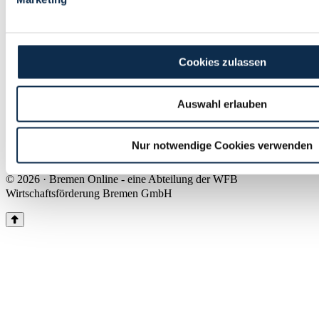
Land Bremen
Instagram
Pinterest
Facebook
Tiktok
Youtube
Impressum & Kontakt
Cookies zulassen
Barrierefreiheit
Produkte & Mediadaten
Presse
Auswahl erlauben
Über uns
Inhaltsübersicht
Nutzungsbedingungen
Nur notwendige Cookies verwenden
Datenschutz
© 2026 · Bremen Online - eine Abteilung der WFB
Wirtschaftsförderung Bremen GmbH