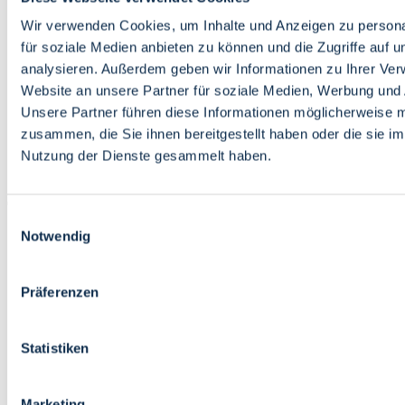
Bildung
Wirtschaft
Wir verwenden Cookies, um Inhalte und Anzeigen zu persona
Wissenschaft
für soziale Medien anbieten zu können und die Zugriffe auf 
Marktplatz
analysieren. Außerdem geben wir Informationen zu Ihrer Ve
Website an unsere Partner für soziale Medien, Werbung und 
Bremen barrierefrei
Login
Unsere Partner führen diese Informationen möglicherweise m
Leichte Sprache
zusammen, die Sie ihnen bereitgestellt haben oder die sie i
Zur Deutschen Gebärdensprache
Nutzung der Dienste gesammelt haben.
English
Einwilligungsauswahl
Notwendig
Präferenzen
Bremen barrierefrei
Login
Statistiken
Leichte Sprache
Zur Deutschen Gebärdensprache
English
Marketing