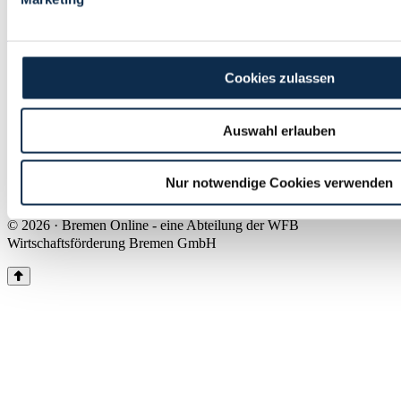
Land Bremen
Instagram
Pinterest
Facebook
Tiktok
Youtube
Impressum & Kontakt
Cookies zulassen
Barrierefreiheit
Produkte & Mediadaten
Presse
Auswahl erlauben
Über uns
Inhaltsübersicht
Nutzungsbedingungen
Nur notwendige Cookies verwenden
Datenschutz
© 2026 · Bremen Online - eine Abteilung der WFB
Wirtschaftsförderung Bremen GmbH