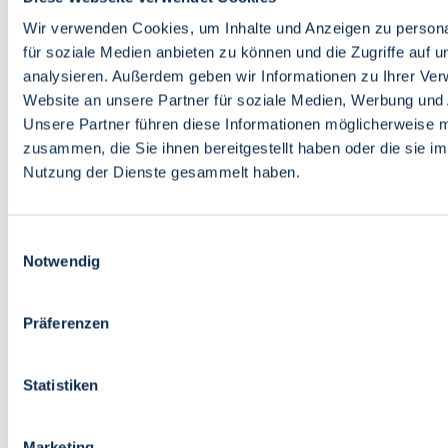
Bildung
Wirtschaft
Wir verwenden Cookies, um Inhalte und Anzeigen zu persona
Wissenschaft
für soziale Medien anbieten zu können und die Zugriffe auf 
Marktplatz
analysieren. Außerdem geben wir Informationen zu Ihrer Ve
Website an unsere Partner für soziale Medien, Werbung und 
Bremen barrierefrei
Login
Unsere Partner führen diese Informationen möglicherweise m
Leichte Sprache
zusammen, die Sie ihnen bereitgestellt haben oder die sie i
Zur Deutschen Gebärdensprache
Nutzung der Dienste gesammelt haben.
English
Einwilligungsauswahl
Notwendig
Präferenzen
Bremen barrierefrei
Login
Statistiken
Leichte Sprache
Zur Deutschen Gebärdensprache
English
Marketing