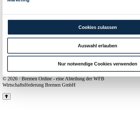
Land Bremen
Instagram
Pinterest
Facebook
Tiktok
Youtube
Impressum & Kontakt
Cookies zulassen
Barrierefreiheit
Produkte & Mediadaten
Presse
Auswahl erlauben
Über uns
Inhaltsübersicht
Nutzungsbedingungen
Nur notwendige Cookies verwenden
Datenschutz
© 2026 · Bremen Online - eine Abteilung der WFB
Wirtschaftsförderung Bremen GmbH