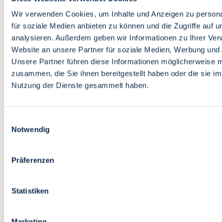
Bildung
Wirtschaft
Wir verwenden Cookies, um Inhalte und Anzeigen zu persona
Wissenschaft
für soziale Medien anbieten zu können und die Zugriffe auf 
Marktplatz
analysieren. Außerdem geben wir Informationen zu Ihrer Ve
Website an unsere Partner für soziale Medien, Werbung und 
Bremen barrierefrei
Login
Unsere Partner führen diese Informationen möglicherweise m
Leichte Sprache
zusammen, die Sie ihnen bereitgestellt haben oder die sie i
Zur Deutschen Gebärdensprache
Nutzung der Dienste gesammelt haben.
English
Einwilligungsauswahl
Notwendig
Präferenzen
Bremen barrierefrei
Login
Statistiken
Leichte Sprache
Zur Deutschen Gebärdensprache
English
Marketing