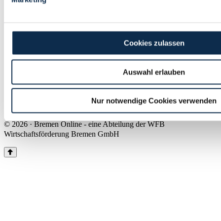
Land Bremen
Instagram
Pinterest
Facebook
Tiktok
Youtube
Impressum & Kontakt
Cookies zulassen
Barrierefreiheit
Produkte & Mediadaten
Presse
Auswahl erlauben
Über uns
Inhaltsübersicht
Nutzungsbedingungen
Nur notwendige Cookies verwenden
Datenschutz
© 2026 · Bremen Online - eine Abteilung der WFB
Wirtschaftsförderung Bremen GmbH