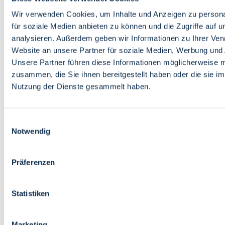
Bildung
Wirtschaft
Wir verwenden Cookies, um Inhalte und Anzeigen zu persona
Wissenschaft
für soziale Medien anbieten zu können und die Zugriffe auf 
Marktplatz
analysieren. Außerdem geben wir Informationen zu Ihrer Ve
Website an unsere Partner für soziale Medien, Werbung und 
Bremen barrierefrei
Login
Unsere Partner führen diese Informationen möglicherweise m
Leichte Sprache
zusammen, die Sie ihnen bereitgestellt haben oder die sie i
Zur Deutschen Gebärdensprache
Nutzung der Dienste gesammelt haben.
English
Einwilligungsauswahl
Notwendig
Präferenzen
Bremen barrierefrei
Login
Statistiken
Leichte Sprache
Zur Deutschen Gebärdensprache
English
Marketing