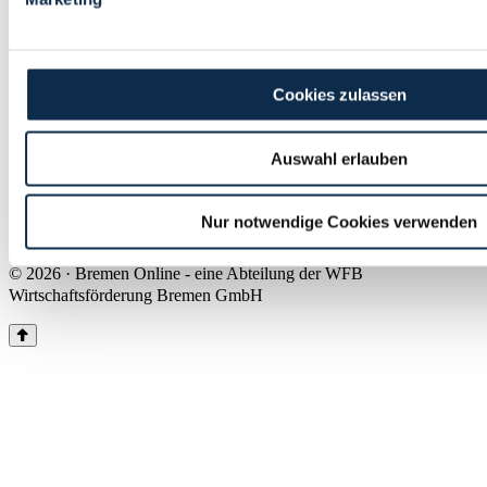
Land Bremen
Instagram
Pinterest
Facebook
Tiktok
Youtube
Impressum & Kontakt
Cookies zulassen
Barrierefreiheit
Produkte & Mediadaten
Presse
Auswahl erlauben
Über uns
Inhaltsübersicht
Nutzungsbedingungen
Nur notwendige Cookies verwenden
Datenschutz
© 2026 · Bremen Online - eine Abteilung der WFB
Wirtschaftsförderung Bremen GmbH