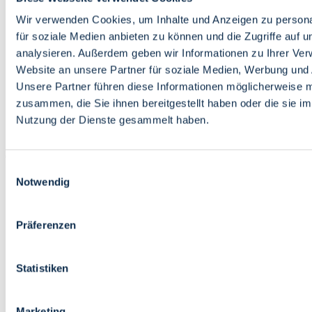
Bildung
Wirtschaft
Wir verwenden Cookies, um Inhalte und Anzeigen zu persona
Wissenschaft
für soziale Medien anbieten zu können und die Zugriffe auf 
Marktplatz
analysieren. Außerdem geben wir Informationen zu Ihrer Ve
Website an unsere Partner für soziale Medien, Werbung und 
Bremen barrierefrei
Login
Unsere Partner führen diese Informationen möglicherweise m
Leichte Sprache
zusammen, die Sie ihnen bereitgestellt haben oder die sie i
Zur Deutschen Gebärdensprache
Nutzung der Dienste gesammelt haben.
English
Einwilligungsauswahl
Notwendig
Präferenzen
Bremen barrierefrei
Login
Statistiken
Leichte Sprache
Zur Deutschen Gebärdensprache
English
Marketing