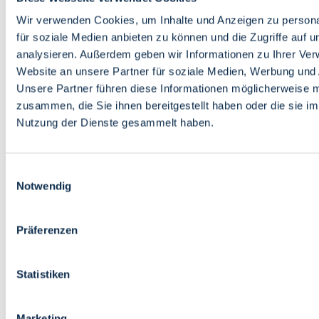
Bildung
Wirtschaft
Wir verwenden Cookies, um Inhalte und Anzeigen zu persona
Wissenschaft
für soziale Medien anbieten zu können und die Zugriffe auf 
Marktplatz
analysieren. Außerdem geben wir Informationen zu Ihrer Ve
Website an unsere Partner für soziale Medien, Werbung und 
Bremen barrierefrei
Login
Unsere Partner führen diese Informationen möglicherweise m
Leichte Sprache
zusammen, die Sie ihnen bereitgestellt haben oder die sie i
Zur Deutschen Gebärdensprache
Nutzung der Dienste gesammelt haben.
English
Einwilligungsauswahl
Notwendig
Präferenzen
Bremen barrierefrei
Login
Statistiken
Leichte Sprache
Zur Deutschen Gebärdensprache
English
Marketing