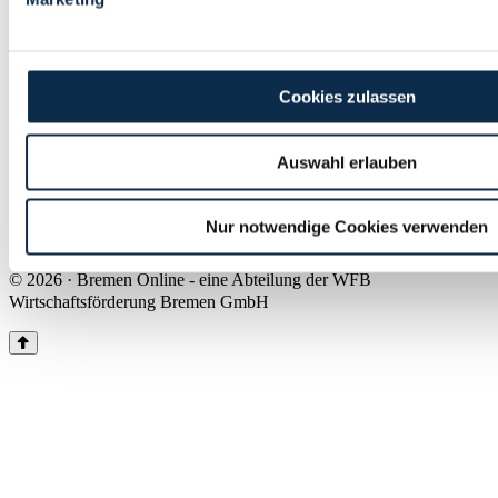
Land Bremen
Instagram
Pinterest
Facebook
Tiktok
Youtube
Impressum & Kontakt
Cookies zulassen
Barrierefreiheit
Produkte & Mediadaten
Presse
Auswahl erlauben
Über uns
Inhaltsübersicht
Nutzungsbedingungen
Nur notwendige Cookies verwenden
Datenschutz
© 2026 · Bremen Online - eine Abteilung der WFB
Wirtschaftsförderung Bremen GmbH