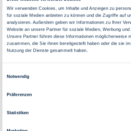
Bildung
Wirtschaft
Wir verwenden Cookies, um Inhalte und Anzeigen zu persona
Wissenschaft
für soziale Medien anbieten zu können und die Zugriffe auf 
Marktplatz
analysieren. Außerdem geben wir Informationen zu Ihrer Ve
Website an unsere Partner für soziale Medien, Werbung und 
Bremen barrierefrei
Login
Unsere Partner führen diese Informationen möglicherweise m
Leichte Sprache
zusammen, die Sie ihnen bereitgestellt haben oder die sie i
Zur Deutschen Gebärdensprache
Nutzung der Dienste gesammelt haben.
English
Einwilligungsauswahl
Notwendig
Präferenzen
Bremen barrierefrei
Login
Statistiken
Leichte Sprache
Zur Deutschen Gebärdensprache
English
Marketing