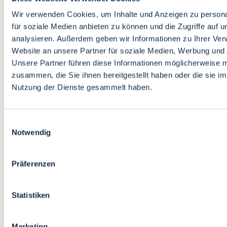
Bildung
Wirtschaft
Wir verwenden Cookies, um Inhalte und Anzeigen zu persona
Wissenschaft
für soziale Medien anbieten zu können und die Zugriffe auf 
Marktplatz
analysieren. Außerdem geben wir Informationen zu Ihrer Ve
Website an unsere Partner für soziale Medien, Werbung und 
Bremen barrierefrei
Login
Unsere Partner führen diese Informationen möglicherweise m
Leichte Sprache
zusammen, die Sie ihnen bereitgestellt haben oder die sie i
Zur Deutschen Gebärdensprache
Nutzung der Dienste gesammelt haben.
English
Einwilligungsauswahl
Notwendig
Präferenzen
Bremen barrierefrei
Login
Statistiken
Leichte Sprache
Zur Deutschen Gebärdensprache
English
Marketing