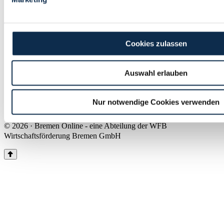
Land Bremen
Instagram
Pinterest
Facebook
Tiktok
Youtube
Impressum & Kontakt
Cookies zulassen
Barrierefreiheit
Produkte & Mediadaten
Presse
Auswahl erlauben
Über uns
Inhaltsübersicht
Nutzungsbedingungen
Nur notwendige Cookies verwenden
Datenschutz
© 2026 · Bremen Online - eine Abteilung der WFB
Wirtschaftsförderung Bremen GmbH