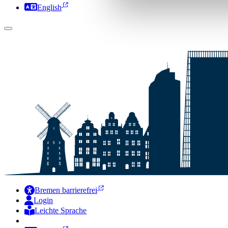
English
Bremen barrierefrei
Login
Leichte Sprache
Zur Deutschen Gebärdensprache