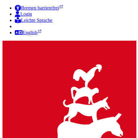
Bremen barrierefrei
Login
Leichte Sprache
Zur Deutschen Gebärdensprache
English