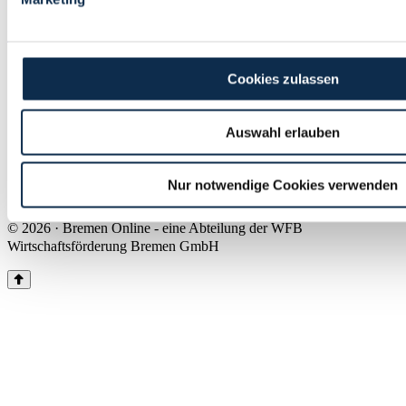
Land Bremen
Instagram
Pinterest
Facebook
Tiktok
Youtube
Impressum & Kontakt
Cookies zulassen
Barrierefreiheit
Produkte & Mediadaten
Presse
Auswahl erlauben
Über uns
Inhaltsübersicht
Nutzungsbedingungen
Nur notwendige Cookies verwenden
Datenschutz
© 2026 · Bremen Online - eine Abteilung der WFB
Wirtschaftsförderung Bremen GmbH