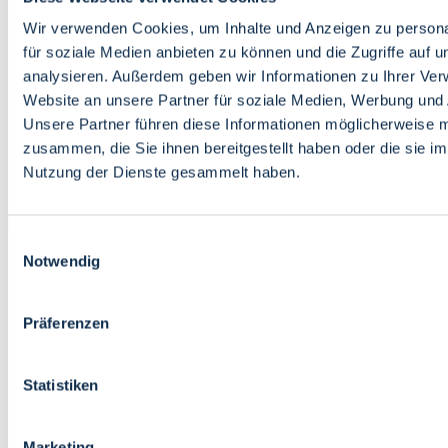
Bildung
Wirtschaft
Wir verwenden Cookies, um Inhalte und Anzeigen zu persona
Wissenschaft
für soziale Medien anbieten zu können und die Zugriffe auf 
Marktplatz
analysieren. Außerdem geben wir Informationen zu Ihrer Ve
Website an unsere Partner für soziale Medien, Werbung und 
Bremen barrierefrei
Login
Unsere Partner führen diese Informationen möglicherweise m
Leichte Sprache
zusammen, die Sie ihnen bereitgestellt haben oder die sie i
Zur Deutschen Gebärdensprache
Nutzung der Dienste gesammelt haben.
English
Einwilligungsauswahl
Notwendig
Präferenzen
Bremen barrierefrei
Login
Statistiken
Leichte Sprache
Zur Deutschen Gebärdensprache
English
Marketing