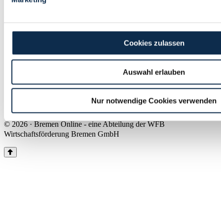
Land Bremen
Instagram
Pinterest
Facebook
Tiktok
Youtube
Impressum & Kontakt
Cookies zulassen
Barrierefreiheit
Produkte & Mediadaten
Presse
Auswahl erlauben
Über uns
Inhaltsübersicht
Nutzungsbedingungen
Nur notwendige Cookies verwenden
Datenschutz
© 2026 · Bremen Online - eine Abteilung der WFB
Wirtschaftsförderung Bremen GmbH