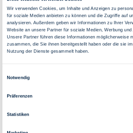
Bildung
Wirtschaft
Wir verwenden Cookies, um Inhalte und Anzeigen zu persona
Wissenschaft
für soziale Medien anbieten zu können und die Zugriffe auf 
Marktplatz
analysieren. Außerdem geben wir Informationen zu Ihrer Ve
Website an unsere Partner für soziale Medien, Werbung und 
Bremen barrierefrei
Login
Unsere Partner führen diese Informationen möglicherweise m
Leichte Sprache
zusammen, die Sie ihnen bereitgestellt haben oder die sie i
Zur Deutschen Gebärdensprache
Nutzung der Dienste gesammelt haben.
English
Einwilligungsauswahl
Notwendig
Präferenzen
Bremen barrierefrei
Login
Statistiken
Leichte Sprache
Zur Deutschen Gebärdensprache
English
Marketing