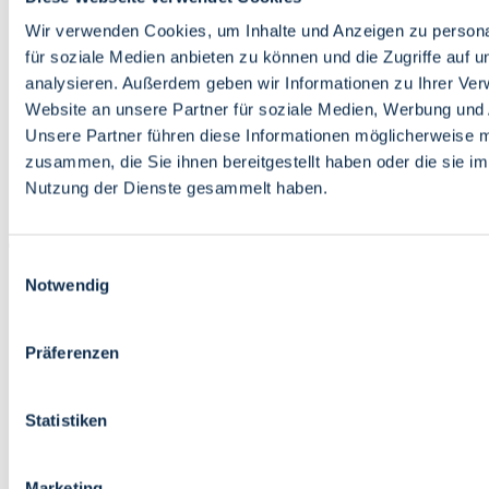
Bildung
Wirtschaft
Wir verwenden Cookies, um Inhalte und Anzeigen zu persona
Wissenschaft
für soziale Medien anbieten zu können und die Zugriffe auf 
Marktplatz
analysieren. Außerdem geben wir Informationen zu Ihrer Ve
Website an unsere Partner für soziale Medien, Werbung und 
Bremen barrierefrei
Login
Unsere Partner führen diese Informationen möglicherweise m
Leichte Sprache
zusammen, die Sie ihnen bereitgestellt haben oder die sie i
Zur Deutschen Gebärdensprache
Nutzung der Dienste gesammelt haben.
English
Einwilligungsauswahl
Notwendig
Präferenzen
Bremen barrierefrei
Login
Statistiken
Leichte Sprache
Zur Deutschen Gebärdensprache
English
Marketing