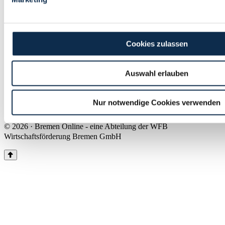
Land Bremen
Instagram
Pinterest
Facebook
Tiktok
Youtube
Impressum & Kontakt
Cookies zulassen
Barrierefreiheit
Produkte & Mediadaten
Presse
Auswahl erlauben
Über uns
Inhaltsübersicht
Nutzungsbedingungen
Nur notwendige Cookies verwenden
Datenschutz
© 2026 · Bremen Online - eine Abteilung der WFB
Wirtschaftsförderung Bremen GmbH