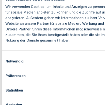
Bildung
Wirtschaft
Wir verwenden Cookies, um Inhalte und Anzeigen zu persona
Wissenschaft
für soziale Medien anbieten zu können und die Zugriffe auf 
Marktplatz
analysieren. Außerdem geben wir Informationen zu Ihrer Ve
Website an unsere Partner für soziale Medien, Werbung und 
Bremen barrierefrei
Login
Unsere Partner führen diese Informationen möglicherweise m
Leichte Sprache
zusammen, die Sie ihnen bereitgestellt haben oder die sie i
Zur Deutschen Gebärdensprache
Nutzung der Dienste gesammelt haben.
English
Einwilligungsauswahl
Notwendig
Präferenzen
Bremen barrierefrei
Login
Statistiken
Leichte Sprache
Zur Deutschen Gebärdensprache
English
Marketing