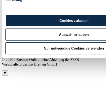
Land Bremen
Instagram
Pinterest
Facebook
Tiktok
Youtube
Impressum & Kontakt
Cookies zulassen
Barrierefreiheit
Produkte & Mediadaten
Presse
Auswahl erlauben
Über uns
Inhaltsübersicht
Nutzungsbedingungen
Nur notwendige Cookies verwenden
Datenschutz
© 2026 · Bremen Online - eine Abteilung der WFB
Wirtschaftsförderung Bremen GmbH