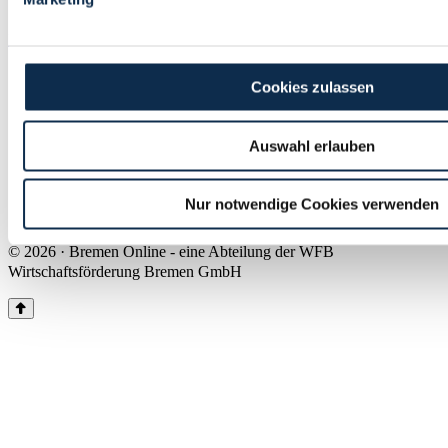
Land Bremen
Instagram
Pinterest
Facebook
Tiktok
Youtube
Impressum & Kontakt
Cookies zulassen
Barrierefreiheit
Produkte & Mediadaten
Presse
Auswahl erlauben
Über uns
Inhaltsübersicht
Nutzungsbedingungen
Nur notwendige Cookies verwenden
Datenschutz
© 2026 · Bremen Online - eine Abteilung der WFB
Wirtschaftsförderung Bremen GmbH