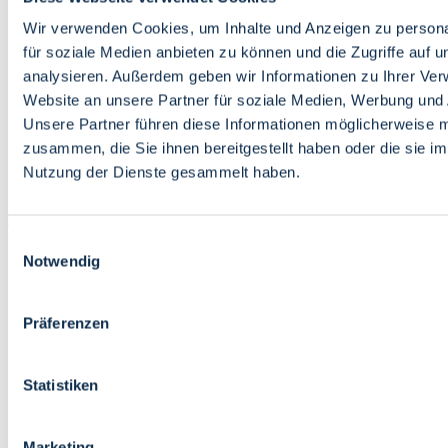
Bildung
Wirtschaft
Wir verwenden Cookies, um Inhalte und Anzeigen zu persona
Wissenschaft
für soziale Medien anbieten zu können und die Zugriffe auf 
Marktplatz
analysieren. Außerdem geben wir Informationen zu Ihrer Ve
Website an unsere Partner für soziale Medien, Werbung und 
Bremen barrierefrei
Login
Unsere Partner führen diese Informationen möglicherweise m
Leichte Sprache
zusammen, die Sie ihnen bereitgestellt haben oder die sie i
Zur Deutschen Gebärdensprache
Nutzung der Dienste gesammelt haben.
English
Einwilligungsauswahl
Notwendig
Präferenzen
Bremen barrierefrei
Login
Statistiken
Leichte Sprache
Zur Deutschen Gebärdensprache
English
Marketing