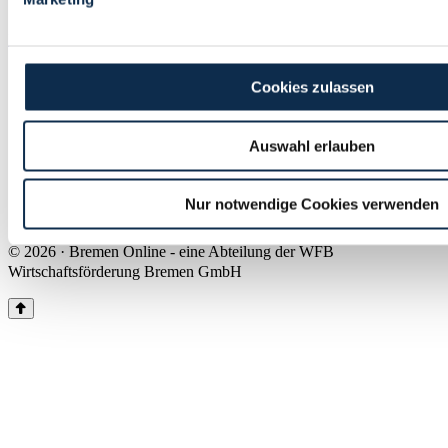
Land Bremen
Instagram
Pinterest
Facebook
Tiktok
Youtube
Impressum & Kontakt
Cookies zulassen
Barrierefreiheit
Produkte & Mediadaten
Presse
Auswahl erlauben
Über uns
Inhaltsübersicht
Nutzungsbedingungen
Nur notwendige Cookies verwenden
Datenschutz
© 2026 · Bremen Online - eine Abteilung der WFB
Wirtschaftsförderung Bremen GmbH