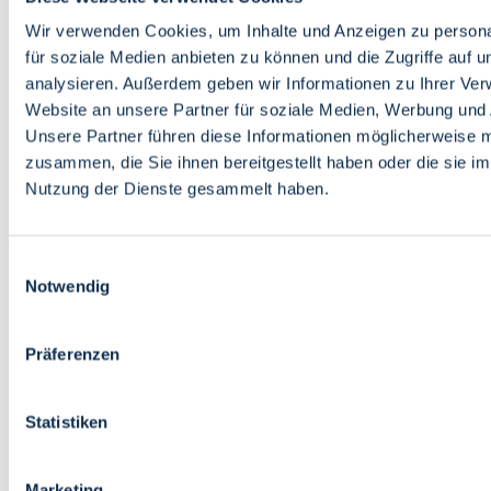
Bildung
Wirtschaft
Wir verwenden Cookies, um Inhalte und Anzeigen zu persona
Wissenschaft
für soziale Medien anbieten zu können und die Zugriffe auf 
Marktplatz
analysieren. Außerdem geben wir Informationen zu Ihrer Ve
Website an unsere Partner für soziale Medien, Werbung und 
Bremen barrierefrei
Login
Unsere Partner führen diese Informationen möglicherweise m
Leichte Sprache
zusammen, die Sie ihnen bereitgestellt haben oder die sie i
Zur Deutschen Gebärdensprache
Nutzung der Dienste gesammelt haben.
English
Einwilligungsauswahl
Notwendig
Präferenzen
Bremen barrierefrei
Login
Statistiken
Leichte Sprache
Zur Deutschen Gebärdensprache
English
Marketing