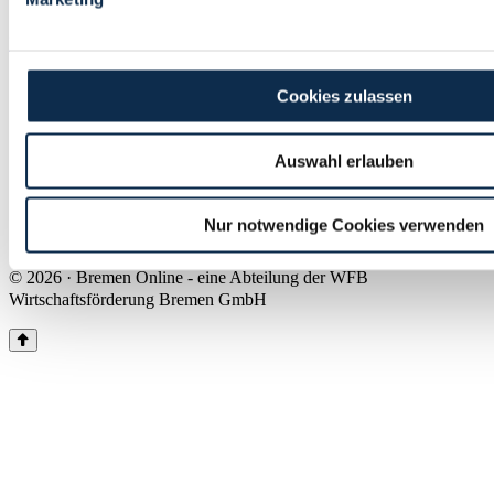
Land Bremen
Instagram
Pinterest
Facebook
Tiktok
Youtube
Impressum & Kontakt
Cookies zulassen
Barrierefreiheit
Produkte & Mediadaten
Presse
Auswahl erlauben
Über uns
Inhaltsübersicht
Nutzungsbedingungen
Nur notwendige Cookies verwenden
Datenschutz
© 2026 · Bremen Online - eine Abteilung der WFB
Wirtschaftsförderung Bremen GmbH