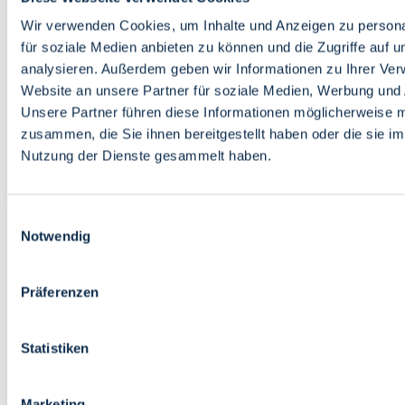
Bildung
Wirtschaft
Wir verwenden Cookies, um Inhalte und Anzeigen zu persona
Wissenschaft
für soziale Medien anbieten zu können und die Zugriffe auf 
Marktplatz
analysieren. Außerdem geben wir Informationen zu Ihrer Ve
Website an unsere Partner für soziale Medien, Werbung und 
Bremen barrierefrei
Login
Unsere Partner führen diese Informationen möglicherweise m
Leichte Sprache
zusammen, die Sie ihnen bereitgestellt haben oder die sie i
Zur Deutschen Gebärdensprache
Nutzung der Dienste gesammelt haben.
English
Einwilligungsauswahl
Notwendig
Präferenzen
Bremen barrierefrei
Login
Statistiken
Leichte Sprache
Zur Deutschen Gebärdensprache
English
Marketing