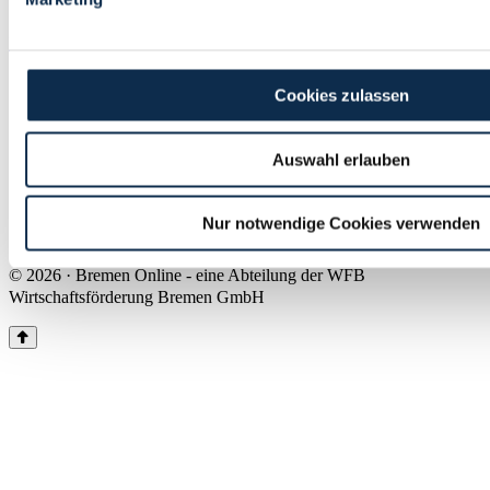
Land Bremen
Instagram
Pinterest
Facebook
Tiktok
Youtube
Impressum & Kontakt
Cookies zulassen
Barrierefreiheit
Produkte & Mediadaten
Presse
Auswahl erlauben
Über uns
Inhaltsübersicht
Nutzungsbedingungen
Nur notwendige Cookies verwenden
Datenschutz
© 2026 · Bremen Online - eine Abteilung der WFB
Wirtschaftsförderung Bremen GmbH