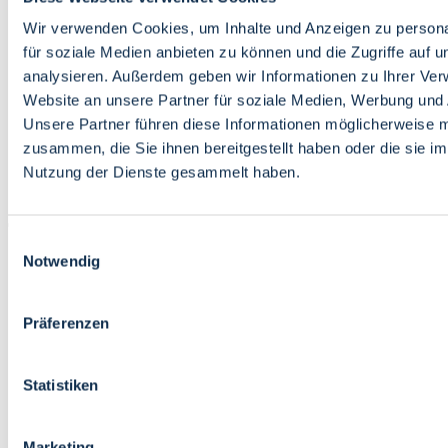
Bildung
Wirtschaft
Wir verwenden Cookies, um Inhalte und Anzeigen zu persona
Wissenschaft
für soziale Medien anbieten zu können und die Zugriffe auf 
Marktplatz
analysieren. Außerdem geben wir Informationen zu Ihrer Ve
Website an unsere Partner für soziale Medien, Werbung und 
Bremen barrierefrei
Login
Unsere Partner führen diese Informationen möglicherweise m
Leichte Sprache
zusammen, die Sie ihnen bereitgestellt haben oder die sie i
Zur Deutschen Gebärdensprache
Nutzung der Dienste gesammelt haben.
English
Einwilligungsauswahl
Notwendig
Präferenzen
Bremen barrierefrei
Login
Statistiken
Leichte Sprache
Zur Deutschen Gebärdensprache
English
Marketing