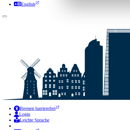
English
Bremen barrierefrei
Login
Leichte Sprache
Zur Deutschen Gebärdensprache