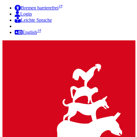
Bremen barrierefrei
Login
Leichte Sprache
Zur Deutschen Gebärdensprache
English