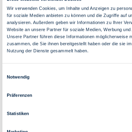
Bildung
Wirtschaft
Wir verwenden Cookies, um Inhalte und Anzeigen zu persona
Wissenschaft
für soziale Medien anbieten zu können und die Zugriffe auf 
Marktplatz
analysieren. Außerdem geben wir Informationen zu Ihrer Ve
Website an unsere Partner für soziale Medien, Werbung und 
Bremen barrierefrei
Login
Unsere Partner führen diese Informationen möglicherweise m
Leichte Sprache
zusammen, die Sie ihnen bereitgestellt haben oder die sie i
Zur Deutschen Gebärdensprache
Nutzung der Dienste gesammelt haben.
English
Einwilligungsauswahl
Notwendig
Präferenzen
Bremen barrierefrei
Login
Statistiken
Leichte Sprache
Zur Deutschen Gebärdensprache
English
Marketing