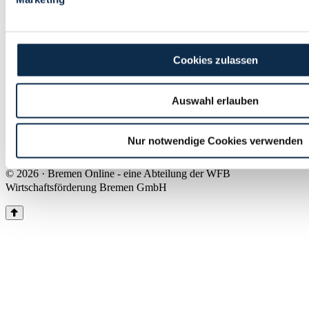
Land Bremen
Instagram
Pinterest
Facebook
Tiktok
Youtube
Impressum & Kontakt
Cookies zulassen
Barrierefreiheit
Produkte & Mediadaten
Presse
Auswahl erlauben
Über uns
Inhaltsübersicht
Nutzungsbedingungen
Nur notwendige Cookies verwenden
Datenschutz
© 2026 · Bremen Online - eine Abteilung der WFB
Wirtschaftsförderung Bremen GmbH