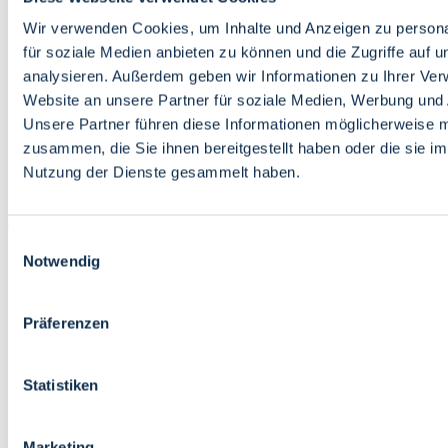
Bildung
Wirtschaft
Wir verwenden Cookies, um Inhalte und Anzeigen zu persona
Wissenschaft
für soziale Medien anbieten zu können und die Zugriffe auf 
Marktplatz
analysieren. Außerdem geben wir Informationen zu Ihrer Ve
Website an unsere Partner für soziale Medien, Werbung und 
Bremen barrierefrei
Login
Unsere Partner führen diese Informationen möglicherweise m
Leichte Sprache
zusammen, die Sie ihnen bereitgestellt haben oder die sie i
Zur Deutschen Gebärdensprache
Nutzung der Dienste gesammelt haben.
English
Einwilligungsauswahl
Notwendig
Präferenzen
Bremen barrierefrei
Login
Statistiken
Leichte Sprache
Zur Deutschen Gebärdensprache
English
Marketing