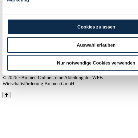
Land Bremen
Instagram
Pinterest
Facebook
Tiktok
Youtube
Impressum & Kontakt
Cookies zulassen
Barrierefreiheit
Produkte & Mediadaten
Presse
Auswahl erlauben
Über uns
Inhaltsübersicht
Nutzungsbedingungen
Nur notwendige Cookies verwenden
Datenschutz
© 2026 · Bremen Online - eine Abteilung der WFB
Wirtschaftsförderung Bremen GmbH