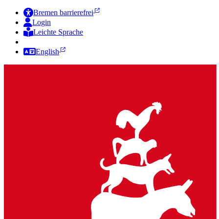
Bremen barrierefrei
Login
Leichte Sprache
Zur Deutschen Gebärdensprache
English