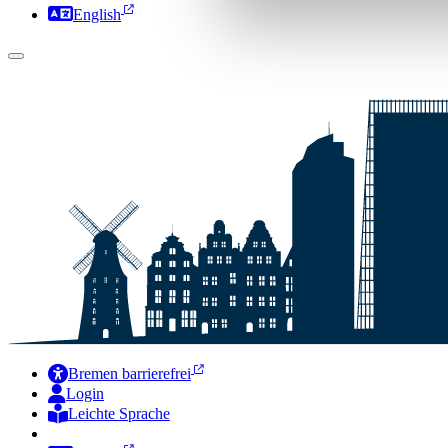
English
Bremen barrierefrei
Login
Leichte Sprache
Zur Deutschen Gebärdensprache