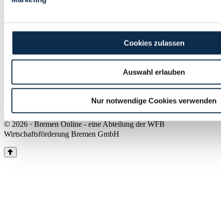
Land Bremen
Instagram
Pinterest
Facebook
Tiktok
Youtube
Impressum & Kontakt
Cookies zulassen
Barrierefreiheit
Produkte & Mediadaten
Presse
Auswahl erlauben
Über uns
Inhaltsübersicht
Nutzungsbedingungen
Nur notwendige Cookies verwenden
Datenschutz
© 2026 · Bremen Online - eine Abteilung der WFB
Wirtschaftsförderung Bremen GmbH