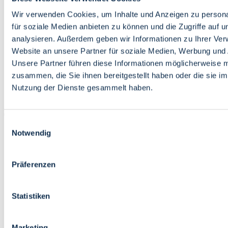
Bildung
Wirtschaft
Wir verwenden Cookies, um Inhalte und Anzeigen zu persona
Wissenschaft
für soziale Medien anbieten zu können und die Zugriffe auf 
Marktplatz
analysieren. Außerdem geben wir Informationen zu Ihrer Ve
Website an unsere Partner für soziale Medien, Werbung und 
Bremen barrierefrei
Login
Unsere Partner führen diese Informationen möglicherweise m
Leichte Sprache
zusammen, die Sie ihnen bereitgestellt haben oder die sie i
Zur Deutschen Gebärdensprache
Nutzung der Dienste gesammelt haben.
English
Einwilligungsauswahl
Notwendig
Präferenzen
Bremen barrierefrei
Login
Statistiken
Leichte Sprache
Zur Deutschen Gebärdensprache
English
Marketing