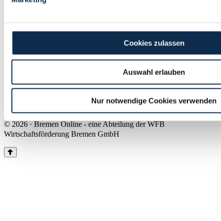
Land Bremen
Instagram
Pinterest
Facebook
Tiktok
Youtube
Impressum & Kontakt
Cookies zulassen
Barrierefreiheit
Produkte & Mediadaten
Presse
Auswahl erlauben
Über uns
Inhaltsübersicht
Nutzungsbedingungen
Nur notwendige Cookies verwenden
Datenschutz
© 2026 · Bremen Online - eine Abteilung der WFB
Wirtschaftsförderung Bremen GmbH