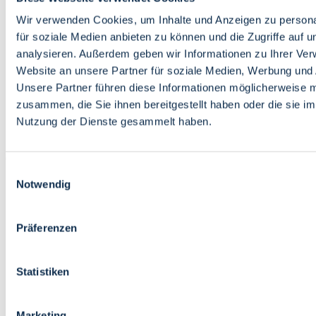
Bildung
Wirtschaft
Wir verwenden Cookies, um Inhalte und Anzeigen zu persona
Wissenschaft
für soziale Medien anbieten zu können und die Zugriffe auf 
Marktplatz
analysieren. Außerdem geben wir Informationen zu Ihrer Ve
Website an unsere Partner für soziale Medien, Werbung und 
Bremen barrierefrei
Login
Unsere Partner führen diese Informationen möglicherweise m
Leichte Sprache
zusammen, die Sie ihnen bereitgestellt haben oder die sie i
Zur Deutschen Gebärdensprache
Nutzung der Dienste gesammelt haben.
English
Einwilligungsauswahl
Notwendig
Präferenzen
Bremen barrierefrei
Login
Statistiken
Leichte Sprache
Zur Deutschen Gebärdensprache
English
Marketing