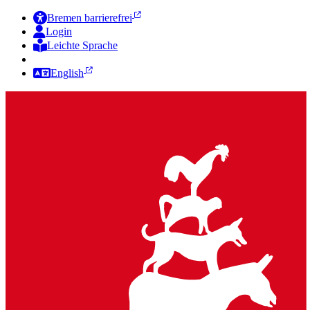
Bremen barrierefrei
Login
Leichte Sprache
Zur Deutschen Gebärdensprache
English