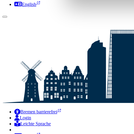
English
Bremen barrierefrei
Login
Leichte Sprache
Zur Deutschen Gebärdensprache