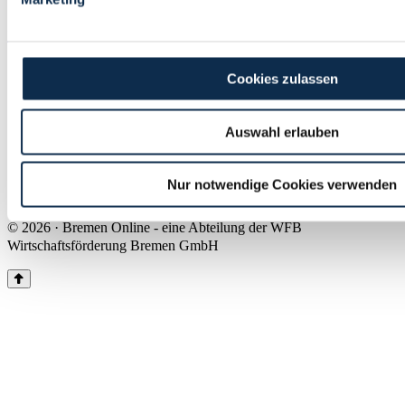
Land Bremen
Instagram
Pinterest
Facebook
Tiktok
Youtube
Impressum & Kontakt
Cookies zulassen
Barrierefreiheit
Produkte & Mediadaten
Presse
Auswahl erlauben
Über uns
Inhaltsübersicht
Nutzungsbedingungen
Nur notwendige Cookies verwenden
Datenschutz
© 2026 · Bremen Online - eine Abteilung der WFB
Wirtschaftsförderung Bremen GmbH