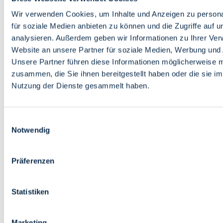
Bildung
Wirtschaft
Wir verwenden Cookies, um Inhalte und Anzeigen zu persona
Wissenschaft
für soziale Medien anbieten zu können und die Zugriffe auf 
Marktplatz
analysieren. Außerdem geben wir Informationen zu Ihrer Ve
Website an unsere Partner für soziale Medien, Werbung und 
Bremen barrierefrei
Login
Unsere Partner führen diese Informationen möglicherweise m
Leichte Sprache
zusammen, die Sie ihnen bereitgestellt haben oder die sie i
Zur Deutschen Gebärdensprache
Nutzung der Dienste gesammelt haben.
English
Einwilligungsauswahl
Notwendig
Präferenzen
Bremen barrierefrei
Login
Statistiken
Leichte Sprache
Zur Deutschen Gebärdensprache
English
Marketing