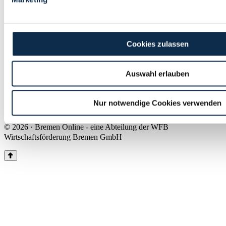
Land Bremen
Instagram
Pinterest
Facebook
Tiktok
Youtube
Impressum & Kontakt
Cookies zulassen
Barrierefreiheit
Produkte & Mediadaten
Presse
Auswahl erlauben
Über uns
Inhaltsübersicht
Nutzungsbedingungen
Nur notwendige Cookies verwenden
Datenschutz
© 2026 · Bremen Online - eine Abteilung der WFB
Wirtschaftsförderung Bremen GmbH