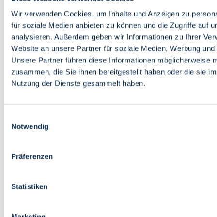
Bildung
Wirtschaft
Wir verwenden Cookies, um Inhalte und Anzeigen zu persona
Wissenschaft
für soziale Medien anbieten zu können und die Zugriffe auf 
Marktplatz
analysieren. Außerdem geben wir Informationen zu Ihrer Ve
Website an unsere Partner für soziale Medien, Werbung und 
Bremen barrierefrei
Login
Unsere Partner führen diese Informationen möglicherweise m
Leichte Sprache
zusammen, die Sie ihnen bereitgestellt haben oder die sie i
Zur Deutschen Gebärdensprache
Nutzung der Dienste gesammelt haben.
English
Einwilligungsauswahl
Notwendig
Präferenzen
Bremen barrierefrei
Login
Statistiken
Leichte Sprache
Zur Deutschen Gebärdensprache
English
Marketing